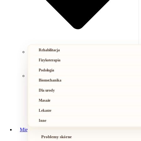
Rehabilitacja
Fizykoterapia
Podologia
Ból kręgosłupa
Biomechanika
Urazy i przeciążenia
Dla urody
Masaże
Napięcia
Lekarze
Inne
Problemy ze stopami
Miejsca bólu
Problemy skórne