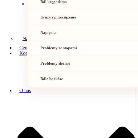
Ból kręgosłupa
Urazy i przeciążenia
Napięcia
Nasz zespół
Cennik
Problemy ze stopami
Kontakt
Problemy skórne
Bóle barków
O nas