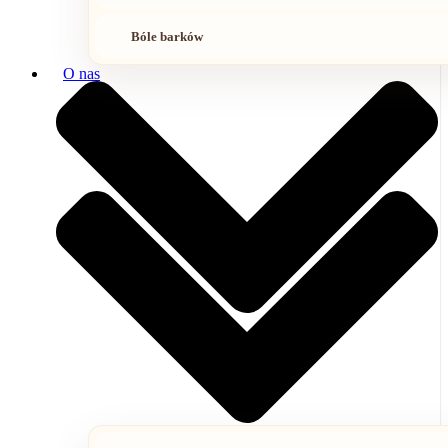
Bóle barków
O nas