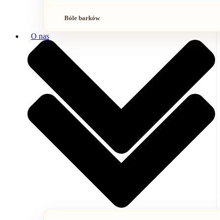
Bóle barków
O nas