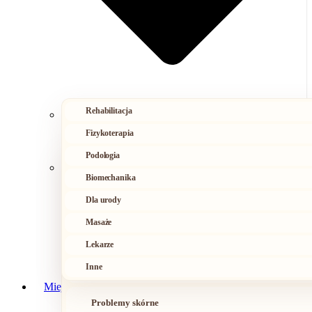
Rehabilitacja
Fizykoterapia
Podologia
Ból kręgosłupa
Biomechanika
Urazy i przeciążenia
Dla urody
Masaże
Napięcia
Lekarze
Inne
Problemy ze stopami
Miejsca bólu
Problemy skórne