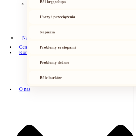
Ból kręgosłupa
Urazy i przeciążenia
Napięcia
Nasz zespół
Cennik
Problemy ze stopami
Kontakt
Problemy skórne
Bóle barków
O nas