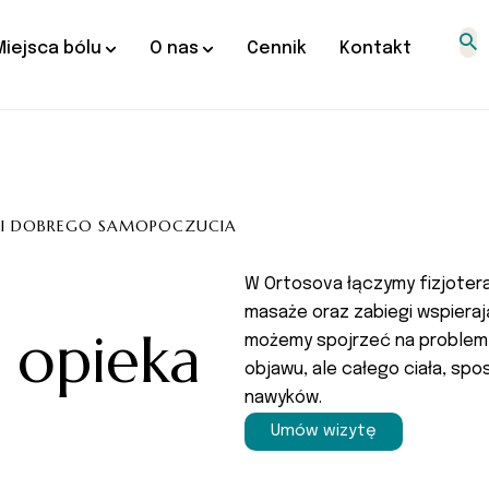
Miejsca bólu
O nas
Cennik
Kontakt
 I DOBREGO SAMOPOCZUCIA
W Ortosova łączymy fizjotera
masaże oraz zabiegi wspieraj
a opieka
możemy spojrzeć na problem 
objawu, ale całego ciała, spo
nawyków.
Umów wizytę