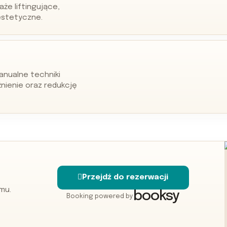
aże liftingujące,
estetyczne.
anualne techniki
nienie oraz redukcję
Przejdź do rezerwacji
mu.
booksy
Booking powered by