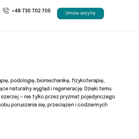
+48 730 702 705
Umów wizytę
pię, podologię, biomechanikę, fizykoterapię,
ące naturalny wygląd i regenerację. Dzięki temu
szerzej — nie tylko przez pryzmat pojedynczego
sobu poruszania się, przeciążeń i codziennych