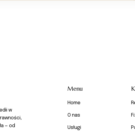
Menu
K
Home
R
edii w
O nas
F
rawności,
ła — od
Usługi
P