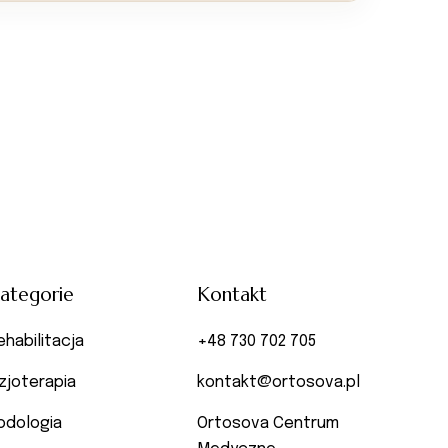
ategorie
Kontakt
ehabilitacja
+48 730 702 705
izjoterapia
kontakt@ortosova.pl
odologia
Ortosova Centrum