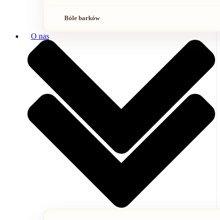
Bóle barków
O nas