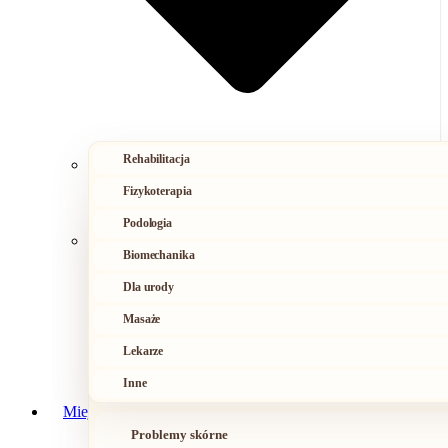
Rehabilitacja
Fizykoterapia
Podologia
Ból kręgosłupa
Biomechanika
Urazy i przeciążenia
Dla urody
Masaże
Napięcia
Lekarze
Inne
Problemy ze stopami
Miejsca bólu
Problemy skórne