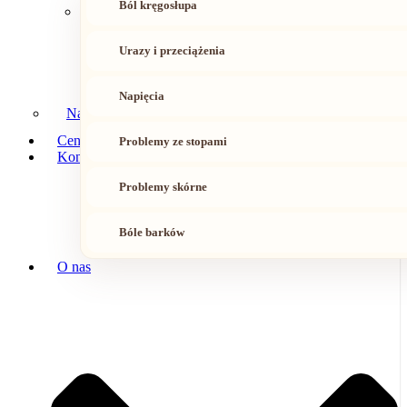
Ból kręgosłupa
Urazy i przeciążenia
Napięcia
Nasz zespół
Cennik
Problemy ze stopami
Kontakt
Problemy skórne
Bóle barków
O nas