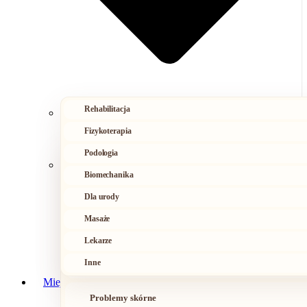
Rehabilitacja
Fizykoterapia
Podologia
Ból kręgosłupa
Biomechanika
Urazy i przeciążenia
Dla urody
Masaże
Napięcia
Lekarze
Inne
Problemy ze stopami
Miejsca bólu
Problemy skórne