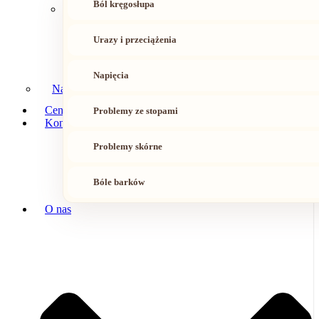
Ból kręgosłupa
Urazy i przeciążenia
Napięcia
Nasz zespół
Cennik
Problemy ze stopami
Kontakt
Problemy skórne
Bóle barków
O nas