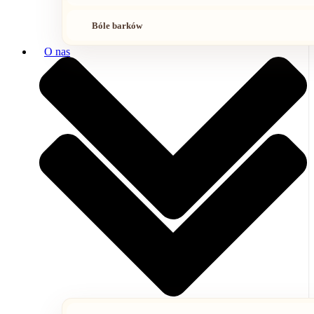
Bóle barków
O nas