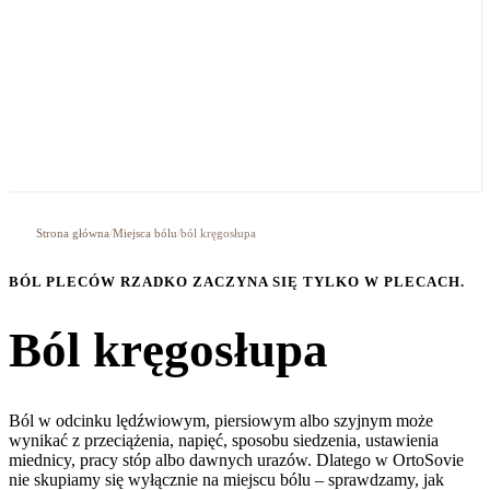
Strona główna
/
Miejsca bólu
/
ból kręgosłupa
BÓL PLECÓW RZADKO ZACZYNA SIĘ TYLKO W PLECACH.
Ból kręgosłupa
Ból w odcinku lędźwiowym, piersiowym albo szyjnym może
wynikać z przeciążenia, napięć, sposobu siedzenia, ustawienia
miednicy, pracy stóp albo dawnych urazów. Dlatego w OrtoSovie
nie skupiamy się wyłącznie na miejscu bólu – sprawdzamy, jak